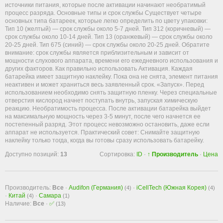
источники питания, которые после активации начинают необратимый
процесс разряда. Основные типы и срок службы Существует четыре
основных типа батареек, которые легко определить по цвету упаковки:
Тип 10 (желтый) — срок службы около 5-7 дней. Тип 312 (коричневый) —
срок службы около 10-14 дней. Тип 13 (оранжевый) — срок службы около
20-25 дней. Тип 675 (синий) — срок службы около 20-25 дней. Обратите
внимание: срок службы является приблизительным и зависит от
мощности слухового аппарата, времени его ежедневного использования и
других факторов. Как правильно использовать Активация. Каждая
батарейка имеет защитную наклейку. Пока она не снята, элемент питания
неактивен и может храниться весь заявленный срок. «Запуск». Перед
использованием необходимо снять защитную пленку. Через специальные
отверстия кислород начнет поступать внутрь, запуская химическую
реакцию. Необратимость процесса. После активации батарейка выйдет
на максимальную мощность через 3-5 минут, после чего начнется ее
постепенный разряд. Этот процесс невозможно остановить, даже если
аппарат не используется. Практический совет: Снимайте защитную
наклейку только тогда, когда вы готовы сразу использовать батарейку.
Доступно позиций
:
13
Сортировка:
ID
·
↑ Производитель
·
Цена
Производитель:
Все
·
Audifon (Германия)
·
iCellTech (Южная Корея)
(4)
(4)
·
Китай
·
Самара
(4)
(1)
Наличие:
Все
·
✅
(13)