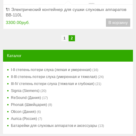
Подробнее
🔌 Электрический контейнер для сушки слуховых аппаратов
BB-110L
3300.00руб.
В корзину
1
2
Каталог
I-II степень потери слуха (легкая и умеренная)
(16)
II-III степень потери слуха (умеренная и тяжелая)
(24)
III-IV степень потери слуха (тяжелая и глубокая)
(21)
Signia (Siemens)
(20)
ReSound (Дания)
(17)
Phonak (Швейцария)
(8)
Oticon (Дания)
(6)
Aurica (Россия)
(7)
Батарейки для слуховых аппаратов и аксессуары
(13)