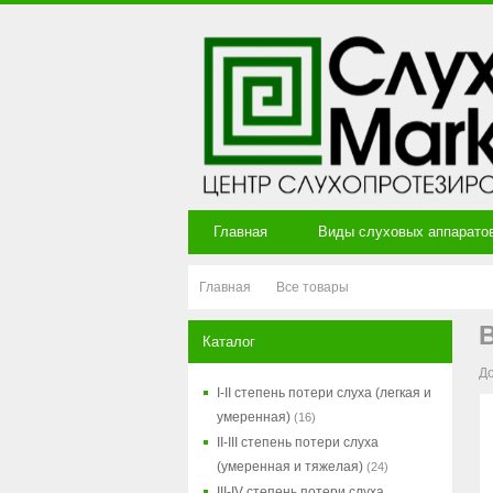
Главная
Виды слуховых аппарато
Главная
Все товары
Каталог
До
I-II степень потери слуха (легкая и
умеренная)
(16)
II-III степень потери слуха
(умеренная и тяжелая)
(24)
III-IV степень потери слуха